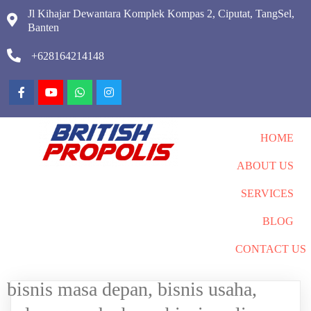
Jl Kihajar Dewantara Komplek Kompas 2, Ciputat, TangSel,
Banten
+628164214148
HOME
ABOUT US
SERVICES
BLOG
CONTACT US
bisnis masa depan, bisnis usaha,