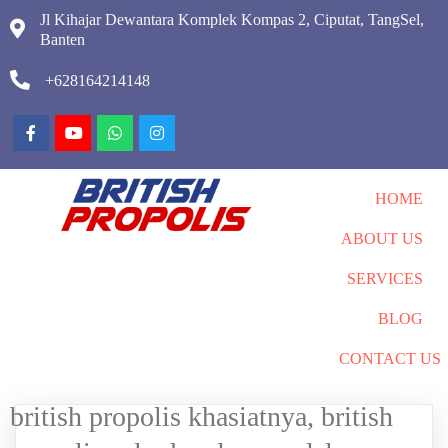
Jl Kihajar Dewantara Komplek Kompas 2, Ciputat, TangSel,
Banten
+628164214148
HOME
ABOUT US
SERVICES
BLOG
CONTACT US
british propolis khasiatnya, british