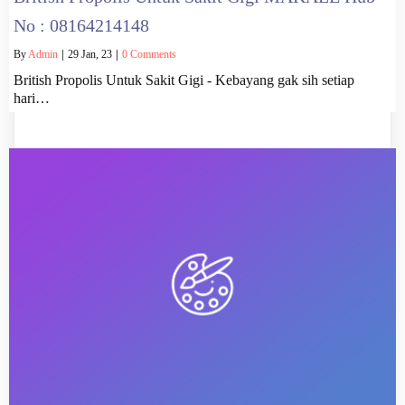
No : 08164214148
By
Admin
|
29
Jan, 23
|
0 Comments
British Propolis Untuk Sakit Gigi - Kebayang gak sih setiap
hari…