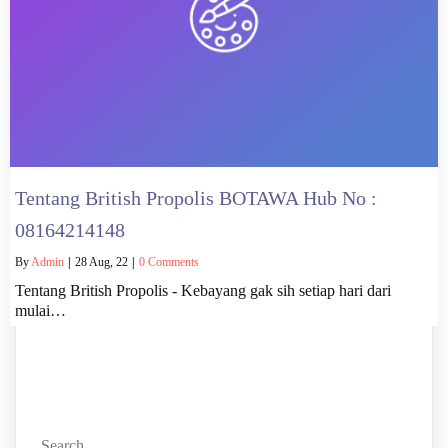
Tentang British Propolis BOTAWA Hub No :
08164214148
By
Admin
|
28
Aug, 22
|
0 Comments
Tentang British Propolis - Kebayang gak sih setiap hari dari
mulai…
Search