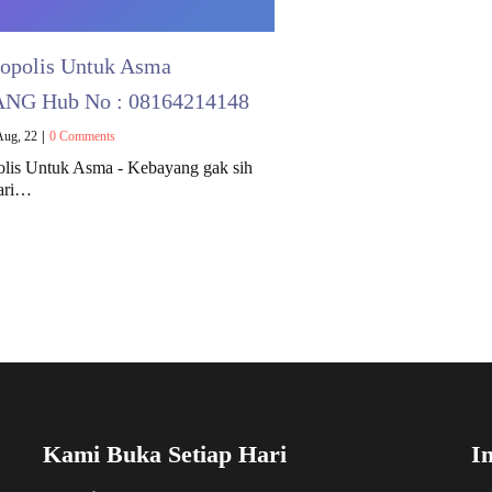
ropolis Untuk Asma
G Hub No : 08164214148
Aug, 22
|
0 Comments
polis Untuk Asma - Kebayang gak sih
dari…
Kami Buka Setiap Hari
I