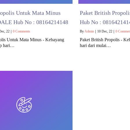
ropolis Untuk Mata Minus
Paket British Prop
LE Hub No : 08164214148
Hub No : 081642141
Dec, 22
|
0 Comments
By
Admin
|
10
Dec, 22
|
0 Commen
polis Untuk Mata Minus - Kebayang
Paket British Propolis - Ke
ap hari…
hari dari mulai…