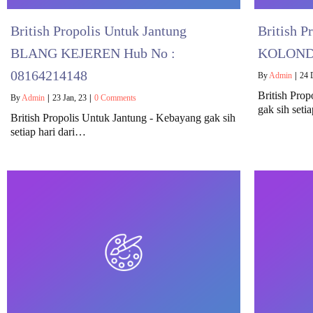
British Propolis Untuk Jantung
British P
BLANG KEJEREN Hub No :
KOLONDA
08164214148
By
Admin
|
24
British Pro
By
Admin
|
23
Jan, 23
|
0 Comments
gak sih seti
British Propolis Untuk Jantung - Kebayang gak sih
setiap hari dari…