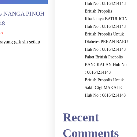
Hub No : 08164214148
British Propolis
olis NANGA PINOH
Khasiatnya BATULICIN
48
Hub No : 08164214148
ts
British Propolis Untuk
bayang gak sih setiap
Diabetes PEKAN BARU
Hub No : 08164214148
Paket British Propolis
BANGKALAN Hub No
: 08164214148
British Propolis Untuk
Sakit Gigi MAKALE
Hub No : 08164214148
Recent
Comments