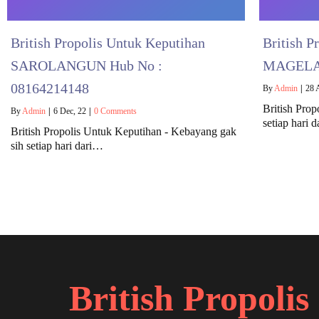
British Propolis Untuk Keputihan
British P
SAROLANGUN Hub No :
MAGELAN
08164214148
By
Admin
|
28
British Pro
By
Admin
|
6
Dec, 22
|
0 Comments
setiap hari 
British Propolis Untuk Keputihan - Kebayang gak
sih setiap hari dari…
British Propolis