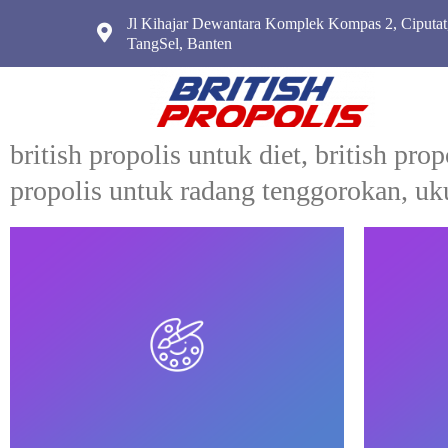
Jl Kihajar Dewantara Komplek Kompas 2, Ciputat
TangSel, Banten
british propolis untuk diet, british p
propolis untuk radang tenggorokan, uku