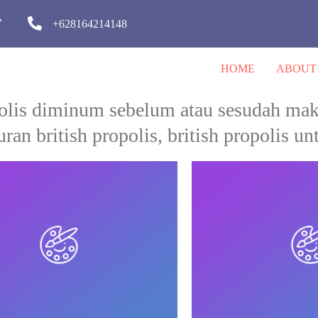
,
+628164214148
HOME
ABOUT
ropolis diminum sebelum atau sesudah mak
ran british propolis, british propolis u