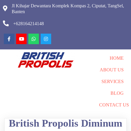
Jl Kihajar Dewantara Komplek Kompas 2, Ciputat, TangSel,
Banten
+628164214148
HOME
ABOUT US
SERVICES
BLOG
CONTACT US
British Propolis Diminum