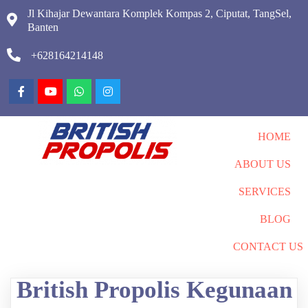
Jl Kihajar Dewantara Komplek Kompas 2, Ciputat, TangSel,
Banten
+628164214148
HOME
ABOUT US
SERVICES
BLOG
CONTACT US
British Propolis Kegunaan