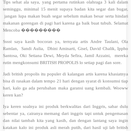
Tips sehat ala saya, yang pertama rutinkan olahraga 3 kali dalam
seminggu, minimal 15 menit supaya badan kita segar dan bugar,
jangan lupa makan buah segar sebelum makan besar serta hindari
makanan gorengan di pagi hari karena ga baik buat tubuh. Selamat
Mencoba ���������
Sssst saya kasih bocoran ya, ternyata artis Andre Taulani, Ola
Ramlan, Sandi Aulia, Dhini Aminarti, Gisel, David Chalik, Ippho
Santosa, Oki Setiana Dewi, Meyda Sefira, Jamil Azzaini, mereka
rutin mengkonsumi BRITISH PROPOLIS lo setiap pagi dan sore.
Jadi british propolis itu populer di kalangan artis karena khasiatnya
bisa di rasakan dalam tempo 21 hari dengan syarat di konsumsi tiap
hari, kalo ga ada perubahan maka garansi uang kembali. Wooww
keren kan?
Iya keren soalnya ini produk berkwalitas dari Inggris, sabar dulu
sebentar ya, cairanya memang dari inggris tapi untuk pengemasan
dan nilai tambah kita yang kasih, dan dengan lantang saya ingin
katakan kalo ini produk asli merah putih, dari hasil uji lab british