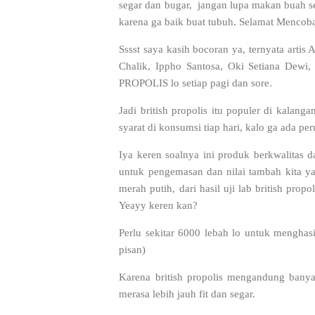
segar dan bugar, jangan lupa makan buah se
karena ga baik buat tubuh. Selamat
Sssst saya kasih bocoran ya, ternyata artis
Chalik, Ippho Santosa, Oki Setiana Dewi
PROPOLIS lo setiap pagi dan sore.
Jadi british propolis itu populer di kalang
syarat di konsumsi tiap hari, kalo ga ada 
Iya keren soalnya ini produk berkwalitas da
untuk pengemasan dan nilai tambah kita yan
merah putih, dari hasil uji lab british pro
Yeayy keren kan?
Perlu sekitar 6000 lebah lo untuk menghas
pisan)
Karena british propolis mengandung ban
merasa lebih jauh fit dan segar.