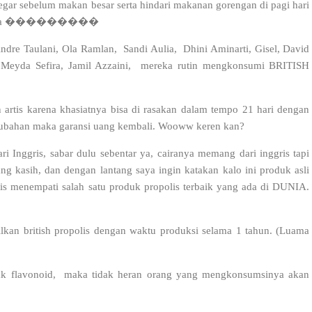
gar sebelum makan besar serta hindari makanan gorengan di pagi hari
 Mencoba ���������
 Andre Taulani, Ola Ramlan, Sandi Aulia, Dhini Aminarti, Gisel, David
, Meyda Sefira, Jamil Azzaini, mereka rutin mengkonsumi BRITISH
an artis karena khasiatnya bisa di rasakan dalam tempo 21 hari dengan
perubahan maka garansi uang kembali. Wooww keren kan?
ri Inggris, sabar dulu sebentar ya, cairanya memang dari inggris tapi
g kasih, dan dengan lantang saya ingin katakan kalo ini produk asli
polis menempati salah satu produk propolis terbaik yang ada di DUNIA.
ilkan british propolis dengan waktu produksi selama 1 tahun. (Luama
yak flavonoid, maka tidak heran orang yang mengkonsumsinya akan