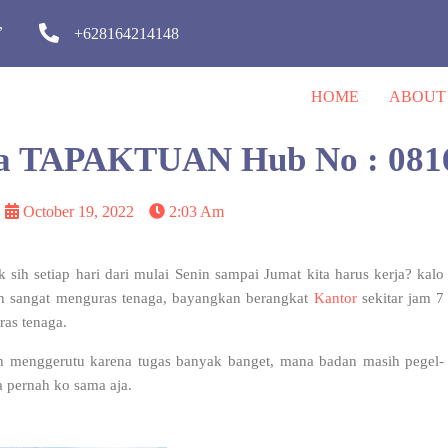
,
+628164214148
HOME
ABOUT
nya TAPAKTUAN Hub No : 081
October 19, 2022
2:03 Am
sih setiap hari dari mulai Senin sampai Jumat kita harus kerja? kalo
akan sangat menguras tenaga, bayangkan berangkat
Kantor
sekitar jam 7
ras tenaga.
h menggerutu karena tugas banyak banget, mana badan masih pegel-
a pernah ko sama aja.