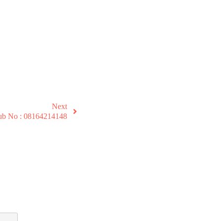
Next
b No : 08164214148