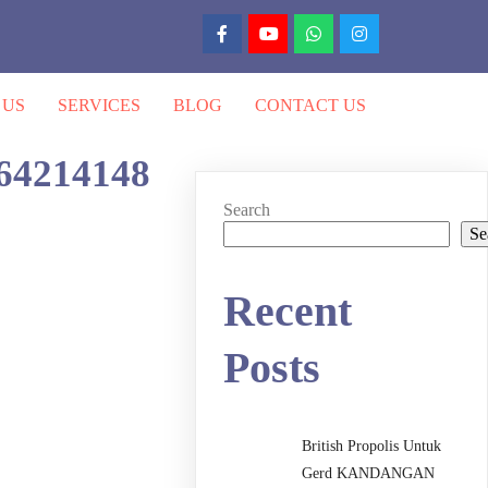
 US
SERVICES
BLOG
CONTACT US
64214148
Search
Se
Recent
Posts
British Propolis Untuk
Gerd KANDANGAN