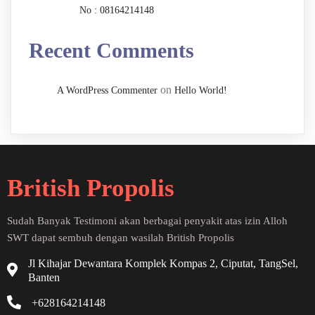
No : 08164214148
Recent Comments
on
A WordPress Commenter
Hello World!
British Propolis
Sudah Banyak Testimoni akan berbagai penyakit atas izin Alloh
SWT dapat sembuh dengan wasilah British Propolis
Jl Kihajar Dewantara Komplek Kompas 2, Ciputat, TangSel,
Banten
+628164214148