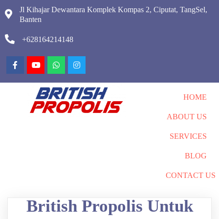
Jl Kihajar Dewantara Komplek Kompas 2, Ciputat, TangSel,
Banten
+628164214148
HOME
ABOUT US
SERVICES
BLOG
CONTACT US
British Propolis Untuk