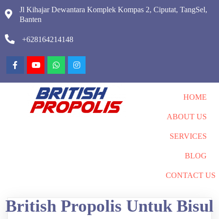
Jl Kihajar Dewantara Komplek Kompas 2, Ciputat, TangSel,
Banten
+628164214148
HOME
ABOUT US
SERVICES
BLOG
CONTACT US
British Propolis Untuk Bisul