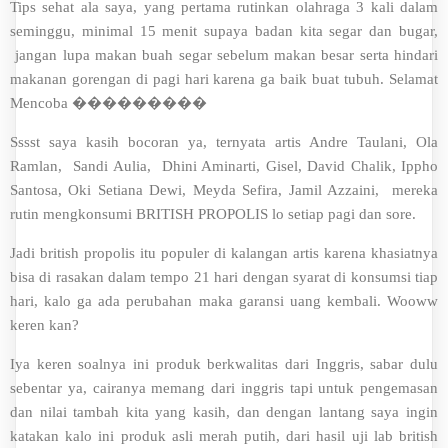
Tips sehat ala saya, yang pertama rutinkan olahraga 3 kali dalam
seminggu, minimal 15 menit supaya badan kita segar dan bugar,
jangan lupa makan buah segar sebelum makan besar serta hindari
makanan gorengan di pagi hari karena ga baik buat tubuh. Selamat
Mencoba ���������
Sssst saya kasih bocoran ya, ternyata artis Andre Taulani, Ola
Ramlan, Sandi Aulia, Dhini Aminarti, Gisel, David Chalik, Ippho
Santosa, Oki Setiana Dewi, Meyda Sefira, Jamil Azzaini, mereka
rutin mengkonsumi BRITISH PROPOLIS lo setiap pagi dan sore.
Jadi british propolis itu populer di kalangan artis karena khasiatnya
bisa di rasakan dalam tempo 21 hari dengan syarat di konsumsi tiap
hari, kalo ga ada perubahan maka garansi uang kembali. Wooww
keren kan?
Iya keren soalnya ini produk berkwalitas dari Inggris, sabar dulu
sebentar ya, cairanya memang dari inggris tapi untuk pengemasan
dan nilai tambah kita yang kasih, dan dengan lantang saya ingin
katakan kalo ini produk asli merah putih, dari hasil uji lab british