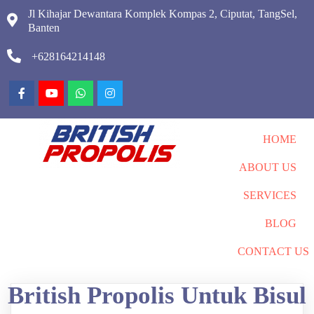
Jl Kihajar Dewantara Komplek Kompas 2, Ciputat, TangSel,
Banten
+628164214148
HOME
ABOUT US
SERVICES
BLOG
CONTACT US
British Propolis Untuk Bisul