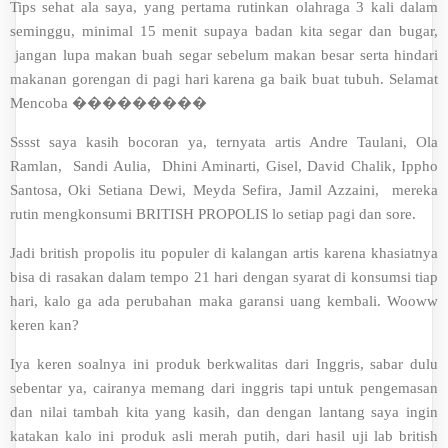
Tips sehat ala saya, yang pertama rutinkan olahraga 3 kali dalam
seminggu, minimal 15 menit supaya badan kita segar dan bugar,
jangan lupa makan buah segar sebelum makan besar serta hindari
makanan gorengan di pagi hari karena ga baik buat tubuh. Selamat
Mencoba ���������
Sssst saya kasih bocoran ya, ternyata artis Andre Taulani, Ola
Ramlan, Sandi Aulia, Dhini Aminarti, Gisel, David Chalik, Ippho
Santosa, Oki Setiana Dewi, Meyda Sefira, Jamil Azzaini, mereka
rutin mengkonsumi BRITISH PROPOLIS lo setiap pagi dan sore.
Jadi british propolis itu populer di kalangan artis karena khasiatnya
bisa di rasakan dalam tempo 21 hari dengan syarat di konsumsi tiap
hari, kalo ga ada perubahan maka garansi uang kembali. Wooww
keren kan?
Iya keren soalnya ini produk berkwalitas dari Inggris, sabar dulu
sebentar ya, cairanya memang dari inggris tapi untuk pengemasan
dan nilai tambah kita yang kasih, dan dengan lantang saya ingin
katakan kalo ini produk asli merah putih, dari hasil uji lab british