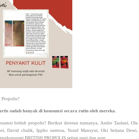
 Propolis?
n artis sudah banyak di konsumsi secara rutin oleh mereka.
sumsi british propolis? Berikut deretan namanya, Andre Taulani, Ola
el, David chalik, Ippho santosa, Yusuf Mansyur, Oki Setiana Dewi,
 mengkonsumi BRITISH PROPOLIS setiap pagi dan sore.