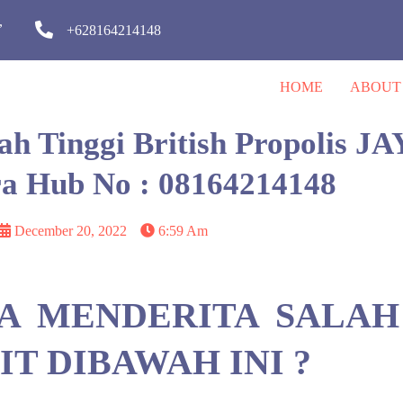
,
+628164214148
HOME
ABOUT
rah Tinggi British Propolis
a Hub No : 08164214148
December 20, 2022
6:59 Am
A MENDERITA SALAH
T DIBAWAH INI ?