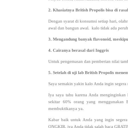
2.
Khasiatnya British Propolis bisa di ra
Dengan syarat di konsumsi setiap hari, olah
awal dan bangun awal. kalo tidak ada peru
3. Mengandung banyak flavonoid, meskip
4.
Cairanya berasal dari Inggris
Untuk pengemasan dan pemberian nilai tambah
5. Setelah di uji lab British Propolis mene
Saya semakin yakin kalo Anda ingin segera m
Iya saya tahu karena Anda menginginkan ke
sekitar 60% orang yang menggunakan Br
membuktikanya ya.
Kabar baik untuk Anda yang ingin segera 
ONGKIR, iya Anda tidak salah baca GRATIS 