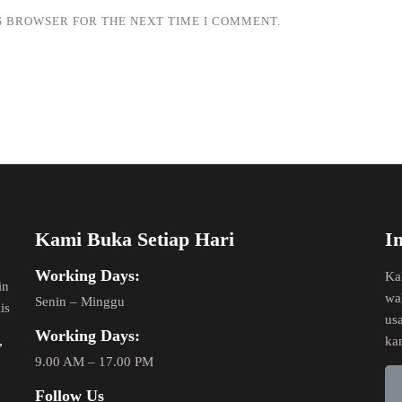
IS BROWSER FOR THE NEXT TIME I COMMENT.
Kami Buka Setiap Hari
I
Working Days:
Ka
in
wa
Senin – Minggu
is
us
Working Days:
,
ka
9.00 AM – 17.00 PM
Follow Us