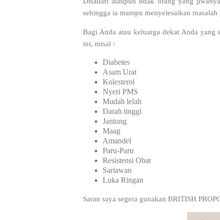
Disadari ataupun tidak orang yang jiwany
sehingga ia mampu menyelesaikan masalah
Bagi Anda atau keluarga dekat Anda yang s
ini, misal :
Diabetes
Asam Urat
Kolesterol
Nyeri PMS
Mudah lelah
Darah tinggi
Jantung
Maag
Amandel
Paru-Paru
Resistensi Obat
Sariawan
Luka Ringan
Saran saya segera gunakan BRITISH PROP