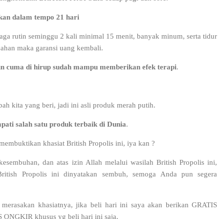
sakan dalam tempo 21 hari
raga rutin seminggu 2 kali minimal 15 menit, banyak minum, serta tidur
bahan maka garansi uang kembali.
un cuma di hirup sudah mampu memberikan efek terapi
.
 kita yang beri, jadi ini asli produk merah putih.
mpati salah satu produk terbaik di Dunia
.
embuktikan khasiat British Propolis ini, iya kan ?
sembuhan, dan atas izin Allah melalui wasilah British Propolis ini,
itish Propolis ini dinyatakan sembuh, semoga Anda pun segera
merasakan khasiatnya, jika beli hari ini saya akan berikan GRATIS
ONGKIR khusus yg beli hari ini saja.