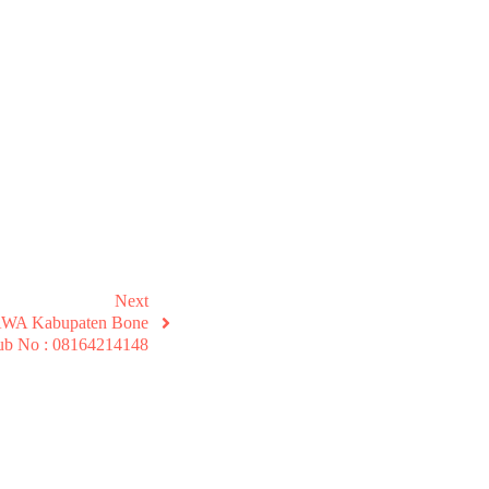
Next
UWAWA Kabupaten Bone
ub No : 08164214148