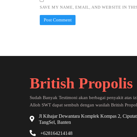
SAVE MY NAME, EMAIL, AND WEBSITE IN TH
British Propolis
Sudah Banyak Testimoni akan berbagai penyakit atas iz
Alloh SWT dapat sembuh dengan wasilah British Propol
Jl Kihajar Dewantara Komplek Kompas 2, Ciputat
TangSel, Banten
+628164214148