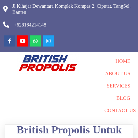
Jl Kihajar Dewantara Komplek Kompas 2, Ciputat, TangSel,
Banten
+628164214148
HOME
ABOUT US
SERVICES
BLOG
CONTACT US
British Propolis Untuk