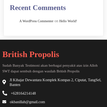
Recent Comments
on
A WordPress Commenter
Hello World!
British Propolis
Sudah Banyak Testimoni akan berbagai penyakit atas izin Alloh
SWT dapat sembuh dengan wasilah British Propolis
Jl Kihajar Dewantara Komplek Kompas 2, Ciputat, TangSel,
Banten
+628164214148
okbanillah@gmail.com