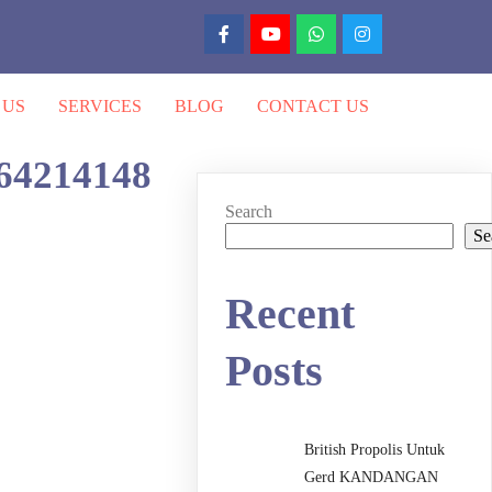
 US
SERVICES
BLOG
CONTACT US
164214148
Search
Se
Recent
Posts
British Propolis Untuk
Gerd KANDANGAN