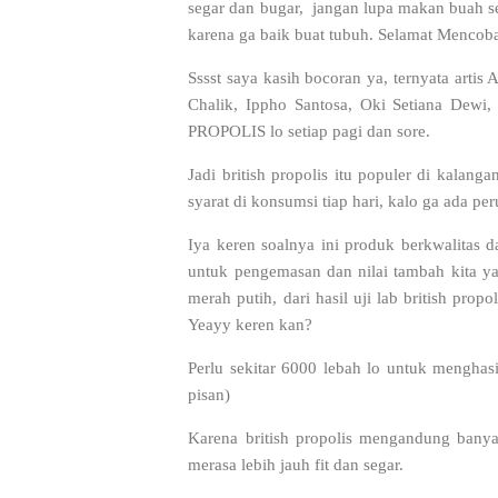
segar dan bugar, jangan lupa makan buah se
karena ga baik buat tubuh. Selamat
Sssst saya kasih bocoran ya, ternyata artis
Chalik, Ippho Santosa, Oki Setiana Dewi
PROPOLIS lo setiap pagi dan sore.
Jadi british propolis itu populer di kalang
syarat di konsumsi tiap hari, kalo ga ada 
Iya keren soalnya ini produk berkwalitas da
untuk pengemasan dan nilai tambah kita yan
merah putih, dari hasil uji lab british pro
Yeayy keren kan?
Perlu sekitar 6000 lebah lo untuk menghas
pisan)
Karena british propolis mengandung ban
merasa lebih jauh fit dan segar.