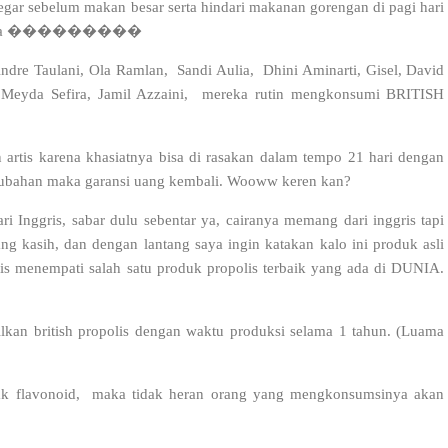
gar sebelum makan besar serta hindari makanan gorengan di pagi hari
 Mencoba ���������
 Andre Taulani, Ola Ramlan, Sandi Aulia, Dhini Aminarti, Gisel, David
, Meyda Sefira, Jamil Azzaini, mereka rutin mengkonsumi BRITISH
an artis karena khasiatnya bisa di rasakan dalam tempo 21 hari dengan
perubahan maka garansi uang kembali. Wooww keren kan?
ri Inggris, sabar dulu sebentar ya, cairanya memang dari inggris tapi
g kasih, dan dengan lantang saya ingin katakan kalo ini produk asli
polis menempati salah satu produk propolis terbaik yang ada di DUNIA.
ilkan british propolis dengan waktu produksi selama 1 tahun. (Luama
yak flavonoid, maka tidak heran orang yang mengkonsumsinya akan