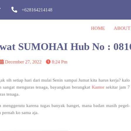
,
+628164214148
HOME
ABOUT
erawat SUMOHAI Hub No : 08
December 27, 2022
8:24 Pm
k sih setiap hari dari mulai Senin sampai Jumat kita harus kerja? kalo
akan sangat menguras tenaga, bayangkan berangkat
Kantor
sekitar jam 7
ras tenaga.
h menggerutu karena tugas banyak banget, mana badan masih pegel-
a pernah ko sama aja.