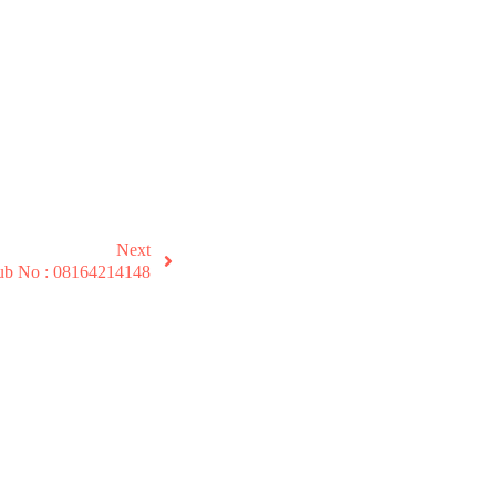
Next
ub No : 08164214148