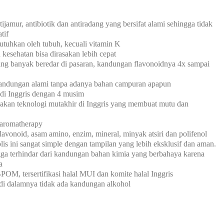
ijamur, antibiotik dan antiradang yang bersifat alami sehingga tidak
tif
tuhkan oleh tubuh, kecuali vitamin K
kesehatan bisa dirasakan lebih cepat
ang banyak beredar di pasaran, kandungan flavonoidnya 4x sampai
andungan alami tanpa adanya bahan campuran apapun
p di Inggris dengan 4 musim
nakan teknologi mutakhir di Inggris yang membuat mutu dan
 aromatherapy
avonoid, asam amino, enzim, mineral, minyak atsiri dan polifenol
olis ini sangat simple dengan tampilan yang lebih eksklusif dan aman.
gga terhindar dari kandungan bahan kimia yang berbahaya karena
a
POM, tersertifikasi halal MUI dan komite halal Inggris
di dalamnya tidak ada kandungan alkohol