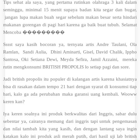
Tips sehat ala saya, yang pertama rutinkan olahraga 3 kali dalam
seminggu, minimal 15 menit supaya badan kita segar dan bugar,
jangan lupa makan buah segar sebelum makan besar serta hindari
makanan gorengan di pagi hari karena ga baik buat tubuh. Selamat
Mencoba ���������
Sssst saya kasih bocoran ya, ternyata artis Andre Taulani, Ola
Ramlan, Sandi Aulia, Dhini Aminarti, Gisel, David Chalik, Ippho
Santosa, Oki Setiana Dewi, Meyda Sefira, Jamil Azzaini, mereka
rutin mengkonsumi BRITISH PROPOLIS lo setiap pagi dan sore.
Jadi british propolis itu populer di kalangan artis karena khasiatnya
bisa di rasakan dalam tempo 21 hari dengan syarat di konsumsi tiap
hari, kalo ga ada perubahan maka garansi uang kembali. Wooww
keren kan?
Iya keren soalnya ini produk berkwalitas dari Inggris, sabar dulu
sebentar ya, cairanya memang dari inggris tapi untuk pengemasan
dan nilai tambah kita yang kasih, dan dengan lantang saya ingin
katakan kalo ini produk asli merah putih, dari hasil uji lab british