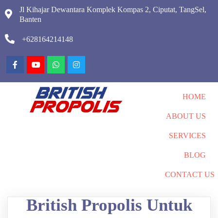
Jl Kihajar Dewantara Komplek Kompas 2, Ciputat, TangSel,
Banten
+628164214148
HOME
ABOUT US
SERVICES
BLOG
CONTACT US
British Propolis Untuk