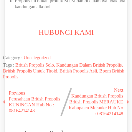
Propolis ini bukan produk MLM dan di dalamnya tidak ada
kandungan alkohol
HUBUNGI KAMI
Category :
Uncategorized
Tags :
British Propolis Solo, Kandungan Dalam British Propolis,
British Propolis Untuk Tiroid, British Propolis Asli, Bpom British
Propolis
Next
Previous
Kandungan British Propolis
Perusahaan British Propolis
British Propolis MERAUKE
KUNINGAN Hub No :
Kabupaten Merauke Hub No
08164214148
: 08164214148