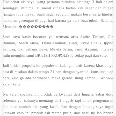
Tips sehat ala saya, yang pertama rutinkan olahraga 3 kali dalam
seminggu, minimal 15 menit supaya badan kita segar dan bugar,
jangan lupa makan buah segar sebelum makan besar serta hindari
makanan gorengan di pagi hari karena ga baik buat tubuh. Selamat
Mencoba ���������
Sssst saya kasih bocoran ya, ternyata artis Andre Taulani, Ola
Ramlan, Sandi Aulia, Dhini Aminarti, Gisel, David Chalik, Ippho
Santosa, Oki Setiana Dewi, Meyda Sefira, Jamil Azzaini, mereka
rutin mengkonsumi BRITISH PROPOLIS lo setiap pagi dan sore.
Jadi british propolis itu populer di kalangan artis karena khasiatnya
bisa di rasakan dalam tempo 21 hari dengan syarat di konsumsi tiap
hari, kalo ga ada perubahan maka garansi uang kembali. Wooww
keren kan?
Iya keren soalnya ini produk berkwalitas dari Inggris, sabar dulu
sebentar ya, cairanya memang dari inggris tapi untuk pengemasan
dan nilai tambah kita yang kasih, dan dengan lantang saya ingin
katakan kalo ini produk asli merah putih, dari hasil uji lab british