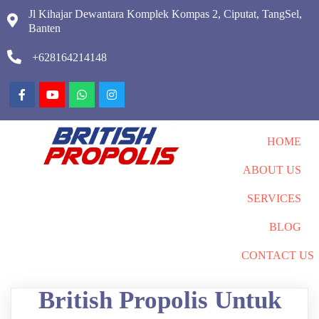
Jl Kihajar Dewantara Komplek Kompas 2, Ciputat, TangSel,
Banten
+628164214148
HOME
ABOUT US
SERVICES
BLOG
CONTACT US
British Propolis Untuk