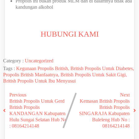
Propolis ini bukan produk MLM dan di dalamnya tidak ada
kandungan alkohol
HUBUNGI KAMI
Category :
Uncategorized
Tags :
Kegunaan Propolis British, British Propolis Untuk Diabetes,
Propolis British Manfaatnya, British Propolis Untuk Sakit Gigi,
British Propolis Untuk Ibu Menyusui
Previous
Next
British Propolis Untuk Gerd
Kemasan British Propolis
British Propolis
British Propolis
KANDANGAN Kabupaten
SINGARAJA Kabupaten
Hulu Sungai Selatan Hub No
Buleleng Hub No :
: 08164214148
08164214148