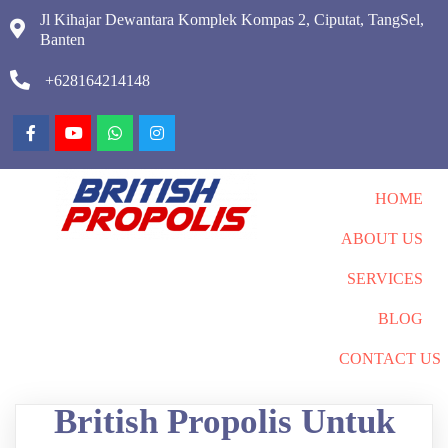
Jl Kihajar Dewantara Komplek Kompas 2, Ciputat, TangSel,
Banten
+628164214148
HOME
ABOUT US
SERVICES
BLOG
CONTACT US
British Propolis Untuk