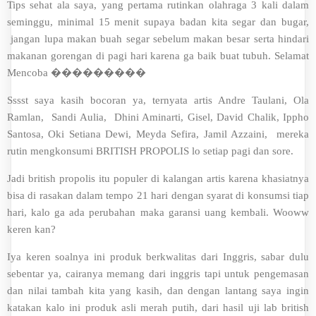
Tips sehat ala saya, yang pertama rutinkan olahraga 3 kali dalam
seminggu, minimal 15 menit supaya badan kita segar dan bugar,
jangan lupa makan buah segar sebelum makan besar serta hindari
makanan gorengan di pagi hari karena ga baik buat tubuh. Selamat
Mencoba ���������
Sssst saya kasih bocoran ya, ternyata artis Andre Taulani, Ola
Ramlan, Sandi Aulia, Dhini Aminarti, Gisel, David Chalik, Ippho
Santosa, Oki Setiana Dewi, Meyda Sefira, Jamil Azzaini, mereka
rutin mengkonsumi BRITISH PROPOLIS lo setiap pagi dan sore.
Jadi british propolis itu populer di kalangan artis karena khasiatnya
bisa di rasakan dalam tempo 21 hari dengan syarat di konsumsi tiap
hari, kalo ga ada perubahan maka garansi uang kembali. Wooww
keren kan?
Iya keren soalnya ini produk berkwalitas dari Inggris, sabar dulu
sebentar ya, cairanya memang dari inggris tapi untuk pengemasan
dan nilai tambah kita yang kasih, dan dengan lantang saya ingin
katakan kalo ini produk asli merah putih, dari hasil uji lab british