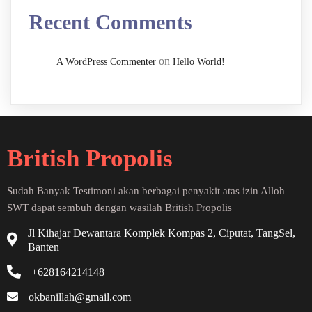
Recent Comments
on
A WordPress Commenter
Hello World!
British Propolis
Sudah Banyak Testimoni akan berbagai penyakit atas izin Alloh
SWT dapat sembuh dengan wasilah British Propolis
Jl Kihajar Dewantara Komplek Kompas 2, Ciputat, TangSel,
Banten
+628164214148
okbanillah@gmail.com