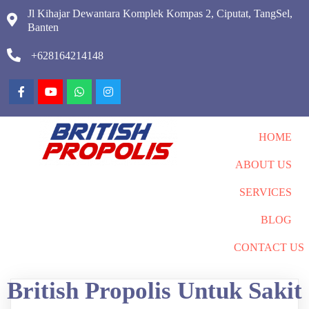
Jl Kihajar Dewantara Komplek Kompas 2, Ciputat, TangSel,
Banten
+628164214148
HOME
ABOUT US
SERVICES
BLOG
CONTACT US
British Propolis Untuk Sakit