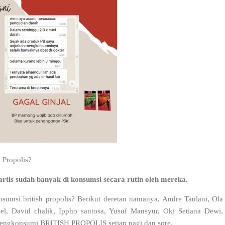
 Propolis?
n artis sudah banyak di konsumsi secara rutin oleh mereka.
sumsi british propolis? Berikut deretan namanya, Andre Taulani, Ola
el, David chalik, Ippho santosa, Yusuf Mansyur, Oki Setiana Dewi,
 mengkonsumi BRITISH PROPOLIS setiap pagi dan sore.