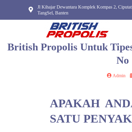
Jl Kihajar Dewantara Komplek Kompas 2, Ciputat
TangSel, Banten
British Propolis Untuk Tip
No 
Admin
APAKAH AND
SATU PENYAKI