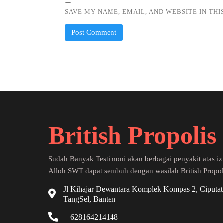
SAVE MY NAME, EMAIL, AND WEBSITE IN TH
British Propolis
Sudah Banyak Testimoni akan berbagai penyakit atas iz
Alloh SWT dapat sembuh dengan wasilah British Propol
Jl Kihajar Dewantara Komplek Kompas 2, Ciputat
TangSel, Banten
+628164214148