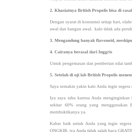
2.
Khasiatnya British Propolis bisa di ra
Dengan syarat di konsumsi setiap hari, olah
awal dan bangun awal. kalo tidak ada peru
3. Mengandung banyak flavonoid, meskip
4.
Cairanya berasal dari Inggris
Untuk pengemasan dan pemberian nilai tambah
5. Setelah di uji lab British Propolis mene
Saya semakin yakin kalo Anda ingin segera m
Iya saya tahu karena Anda menginginkan ke
sekitar 60% orang yang menggunakan Br
membuktikanya ya.
Kabar baik untuk Anda yang ingin segera 
ONGKIR, iya Anda tidak salah baca GRATIS 