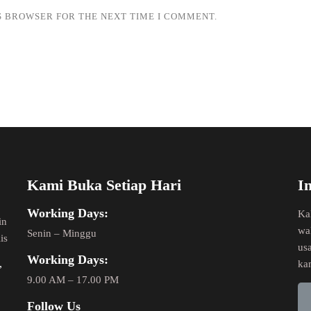
IS BROWSER FOR THE NEXT TIME I COMMENT.
Kami Buka Setiap Hari
I
Working Days:
Ka
in
wa
Senin – Minggu
is
us
Working Days:
,
ka
9.00 AM – 17.00 PM
Follow Us