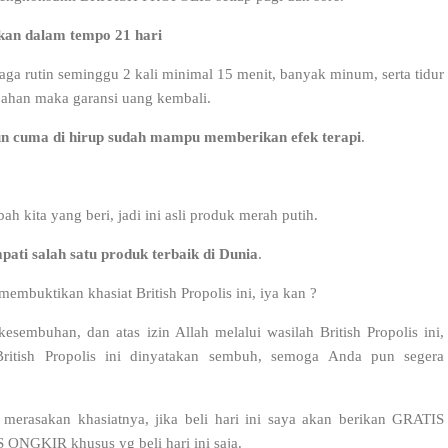
sakan dalam tempo 21 hari
raga rutin seminggu 2 kali minimal 15 menit, banyak minum, serta tidur
bahan maka garansi uang kembali.
un cuma di hirup sudah mampu memberikan efek terapi
.
 kita yang beri, jadi ini asli produk merah putih.
mpati salah satu produk terbaik di Dunia
.
embuktikan khasiat British Propolis ini, iya kan ?
sembuhan, dan atas izin Allah melalui wasilah British Propolis ini,
itish Propolis ini dinyatakan sembuh, semoga Anda pun segera
merasakan khasiatnya, jika beli hari ini saya akan berikan GRATIS
ONGKIR khusus yg beli hari ini saja.