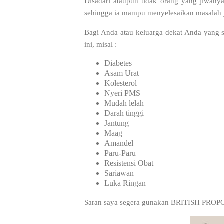
Disadari ataupun tidak orang yang jiwany
sehingga ia mampu menyelesaikan masalah
Bagi Anda atau keluarga dekat Anda yang s
ini, misal :
Diabetes
Asam Urat
Kolesterol
Nyeri PMS
Mudah lelah
Darah tinggi
Jantung
Maag
Amandel
Paru-Paru
Resistensi Obat
Sariawan
Luka Ringan
Saran saya segera gunakan BRITISH PROP