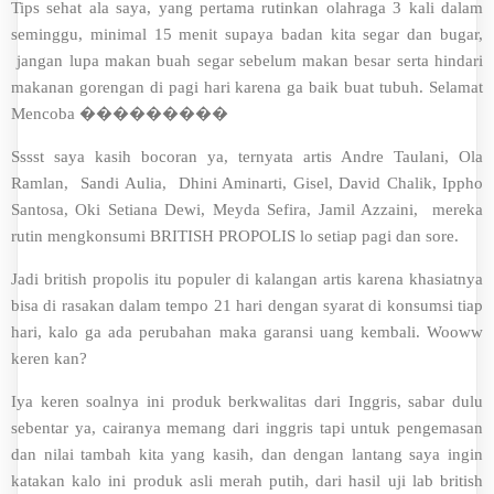
Tips sehat ala saya, yang pertama rutinkan olahraga 3 kali dalam
seminggu, minimal 15 menit supaya badan kita segar dan bugar,
jangan lupa makan buah segar sebelum makan besar serta hindari
makanan gorengan di pagi hari karena ga baik buat tubuh. Selamat
Mencoba ���������
Sssst saya kasih bocoran ya, ternyata artis Andre Taulani, Ola
Ramlan, Sandi Aulia, Dhini Aminarti, Gisel, David Chalik, Ippho
Santosa, Oki Setiana Dewi, Meyda Sefira, Jamil Azzaini, mereka
rutin mengkonsumi BRITISH PROPOLIS lo setiap pagi dan sore.
Jadi british propolis itu populer di kalangan artis karena khasiatnya
bisa di rasakan dalam tempo 21 hari dengan syarat di konsumsi tiap
hari, kalo ga ada perubahan maka garansi uang kembali. Wooww
keren kan?
Iya keren soalnya ini produk berkwalitas dari Inggris, sabar dulu
sebentar ya, cairanya memang dari inggris tapi untuk pengemasan
dan nilai tambah kita yang kasih, dan dengan lantang saya ingin
katakan kalo ini produk asli merah putih, dari hasil uji lab british