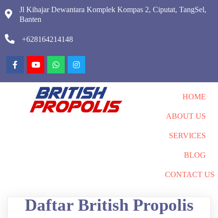
Jl Kihajar Dewantara Komplek Kompas 2, Ciputat, TangSel,
Banten
+628164214148
HOME
ABOUT US
SERVICES
BLOG
CONTACT US
Daftar British Propolis