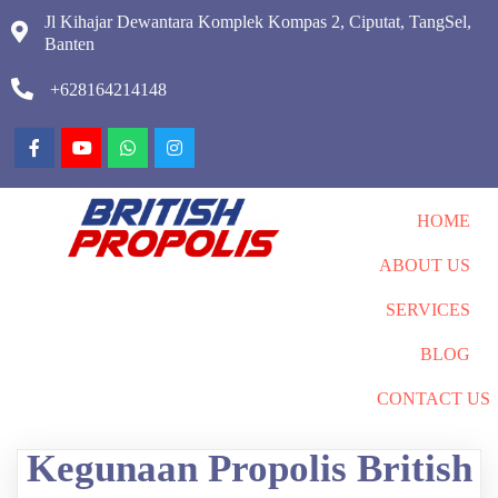
Jl Kihajar Dewantara Komplek Kompas 2, Ciputat, TangSel,
Banten
+628164214148
HOME
ABOUT US
SERVICES
BLOG
CONTACT US
Kegunaan Propolis British