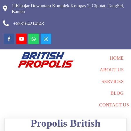
Jl Kihajar Dewantara Komplek Kompas 2, Ciputat, TangSel,
Banten
+628164214148
HOME
ABOUT US
SERVICES
BLOG
CONTACT US
Propolis British