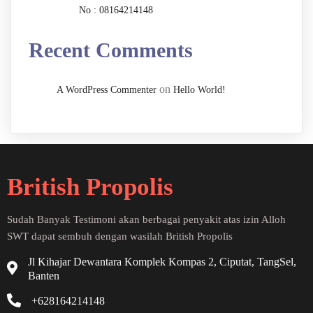
No : 08164214148
Recent Comments
on
A WordPress Commenter
Hello World!
British Propolis
Sudah Banyak Testimoni akan berbagai penyakit atas izin Alloh
SWT dapat sembuh dengan wasilah British Propolis
Jl Kihajar Dewantara Komplek Kompas 2, Ciputat, TangSel,
Banten
+628164214148