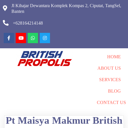
Jl Kihajar Dewantara Komplek Kompas 2, Ciputat, TangSel,
Banten
+628164214148
HOME
ABOUT US
SERVICES
BLOG
CONTACT US
Pt Maisya Makmur British