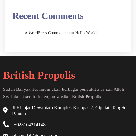
Recent Comments
on
A WordPress Commenter
Hello World!
British Propolis
Sudah Banyak Testimoni akan berbagai penyakit atas izin Alloh
SWT dapat sembuh dengan wasilah British Propolis
Jl Kihajar Dewantara Komplek Kompas 2, Ciputat, TangSel,
Banten
+628164214148
okbanillah@gmail.com