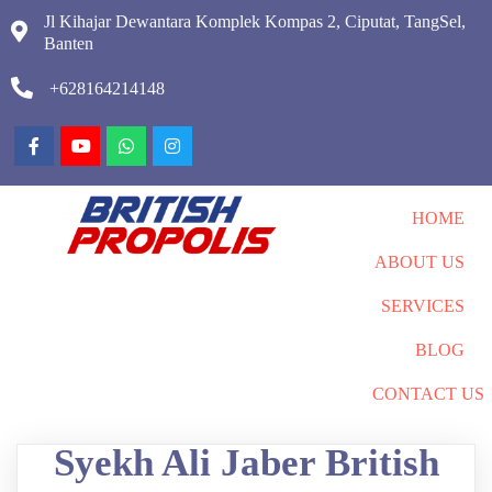
Jl Kihajar Dewantara Komplek Kompas 2, Ciputat, TangSel,
Banten
+628164214148
HOME
ABOUT US
SERVICES
BLOG
CONTACT US
Syekh Ali Jaber British