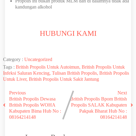
Propolis ini bukan produk MLM dan di dalamnya tidak ada
kandungan alkohol
HUBUNGI KAMI
Category :
Uncategorized
Tags :
British Propolis Untuk Autoimun, British Propolis Untuk
Infeksi Saluran Kencing, Tulisan British Propolis, British Propolis
Untuk Liver, British Propolis Untuk Sakit Jantung
Previous
Next
British Propolis Dewasa
British Propolis Bpom British
British Propolis WOHA
Propolis SALAK Kabupaten
Kabupaten Bima Hub No :
Pakpak Bharat Hub No :
08164214148
08164214148