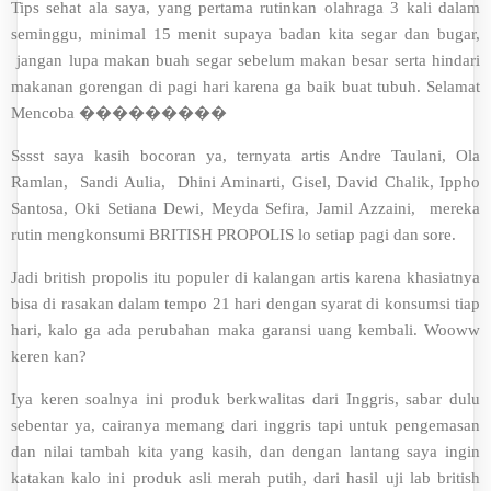
Tips sehat ala saya, yang pertama rutinkan olahraga 3 kali dalam
seminggu, minimal 15 menit supaya badan kita segar dan bugar,
jangan lupa makan buah segar sebelum makan besar serta hindari
makanan gorengan di pagi hari karena ga baik buat tubuh. Selamat
Mencoba ���������
Sssst saya kasih bocoran ya, ternyata artis Andre Taulani, Ola
Ramlan, Sandi Aulia, Dhini Aminarti, Gisel, David Chalik, Ippho
Santosa, Oki Setiana Dewi, Meyda Sefira, Jamil Azzaini, mereka
rutin mengkonsumi BRITISH PROPOLIS lo setiap pagi dan sore.
Jadi british propolis itu populer di kalangan artis karena khasiatnya
bisa di rasakan dalam tempo 21 hari dengan syarat di konsumsi tiap
hari, kalo ga ada perubahan maka garansi uang kembali. Wooww
keren kan?
Iya keren soalnya ini produk berkwalitas dari Inggris, sabar dulu
sebentar ya, cairanya memang dari inggris tapi untuk pengemasan
dan nilai tambah kita yang kasih, dan dengan lantang saya ingin
katakan kalo ini produk asli merah putih, dari hasil uji lab british