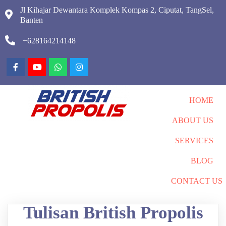
Jl Kihajar Dewantara Komplek Kompas 2, Ciputat, TangSel,
Banten
+628164214148
HOME
ABOUT US
SERVICES
BLOG
CONTACT US
Tulisan British Propolis